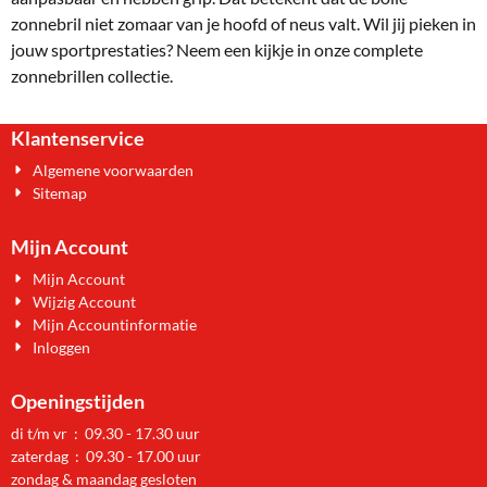
zonnebril niet zomaar van je hoofd of neus valt. Wil jij pieken in
jouw sportprestaties? Neem een kijkje in onze complete
zonnebrillen collectie.
Klantenservice
Algemene voorwaarden
Sitemap
Mijn Account
Mijn Account
Wijzig Account
Mijn Accountinformatie
Inloggen
Openingstijden
di t/m vr : 09.30 - 17.30 uur
zaterdag : 09.30 - 17.00 uur
zondag & maandag gesloten