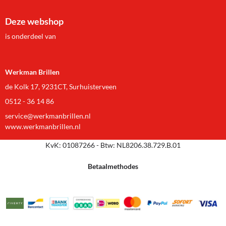
Deze webshop
is onderdeel van
Werkman Brillen
de Kolk 17, 9231CT, Surhuisterveen
0512 - 36 14 86
service@werkmanbrillen.nl
www.werkmanbrillen.nl
KvK: 01087266 - Btw: NL8206.38.729.B.01
Betaalmethodes