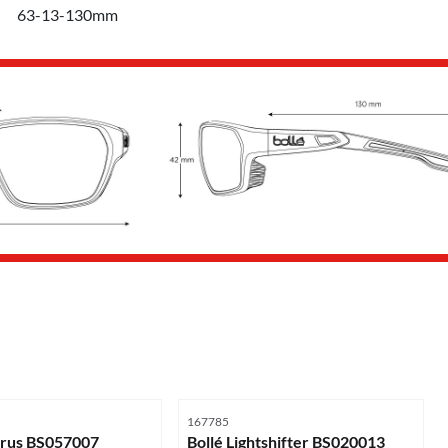
63-13-130mm
r
Artikelnummer
167785
carus BS057007
Bollé Lightshifter BS020013