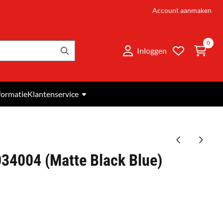
Account aanmaken
0
Inloggen
formatie
Klantenservice
034004 (Matte Black Blue)