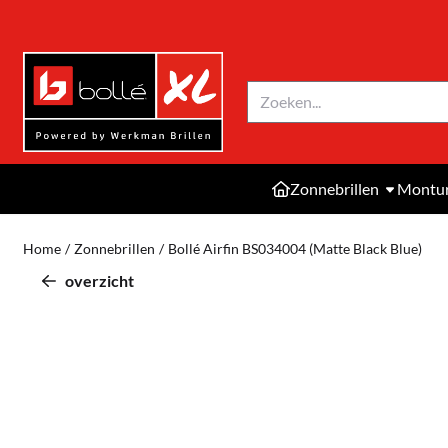
Cookievoorkeuren zijn momenteel gesloten.
Zoeken
Zonnebrillen
Montu
Home
/
Zonnebrillen
/
Bollé Airfin BS034004 (Matte Black Blue)
overzicht