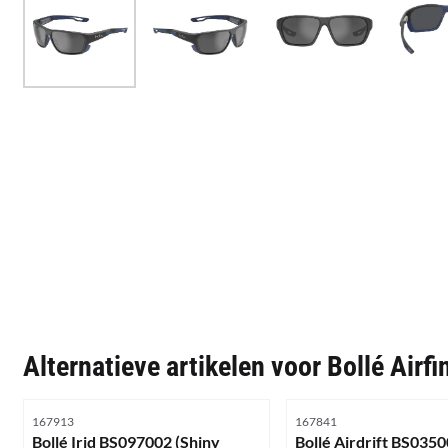
Alternatieve artikelen voor
Bollé Airf
Artikelnummer
Artikelnummer
167913
167841
Bollé Irid BS097002 (Shiny
Bollé Airdrift BS035