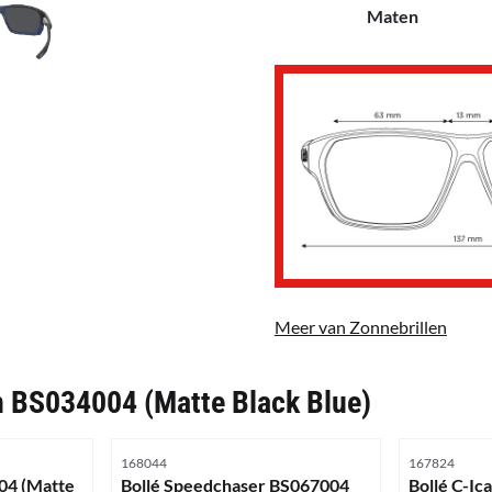
Maten
Meer van Zonnebrillen
in BS034004 (Matte Black Blue)
Artikelnummer
Artikelnumme
168044
167824
004 (Matte
Bollé Speedchaser BS067004
Bollé C-I