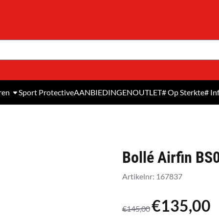
ren
Sport Protective
AANBIEDINGEN
OUTLET
# Op Sterkte
# In
Bollé Airfin BS
Artikelnr:
167837
€
135,00
€
145,00