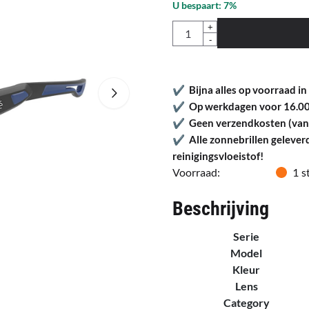
U bespaart:
7
%
Aantal
+
-
✔
Bijna alles op voorraad in
✔
Op werkdagen voor 16.00 
✔
Geen verzendkosten (vanaf
✔
Alle zonnebrillen gelever
reinigingsvloeistof!
Voorraad:
1
s
Beschrijving
Serie
Model
Kleur
Lens
Category