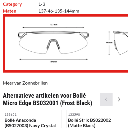
Category
1-3
Maten
137-46-135-144mm
Meer van Zonnebrillen
Alternatieve artikelen voor
Bollé
Micro Edge BS032001 (Frost Black)
Artikelnummer
Artikelnummer
133651
133590
Bollé Anaconda
Bollé Strix BS022002
(BS027003) Navy Crystal
(Matte Black)