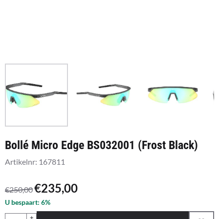
Bollé Micro Edge BS032001 (Frost Black)
Artikelnr:
167811
€
235,00
€
250,00
U bespaart:
6
%
Aantal
+