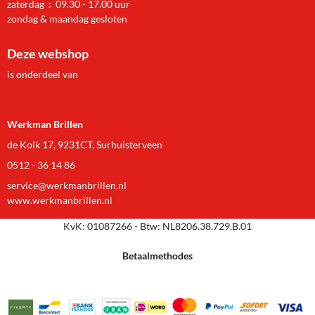
zaterdag : 09.30 - 17.00 uur
zondag & maandag gesloten
Deze webshop
is onderdeel van
Werkman Brillen
de Kolk 17, 9231CT, Surhuisterveen
0512 - 36 14 86
service@werkmanbrillen.nl
www.werkmanbrillen.nl
KvK: 01087266 - Btw: NL8206.38.729.B.01
Betaalmethodes