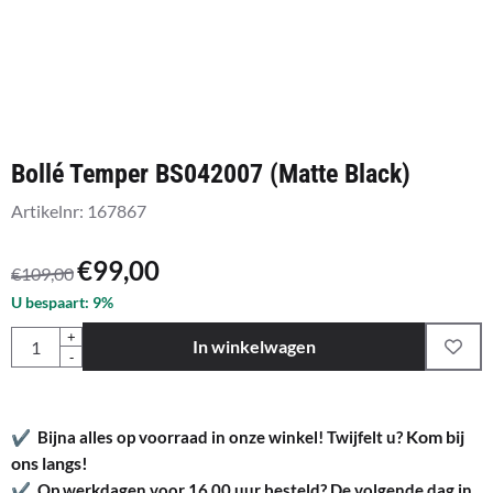
Bollé Temper BS042007 (Matte Black)
Artikelnr:
167867
€
99,00
€
109,00
U bespaart:
9
%
Aantal
+
In winkelwagen
-
Kom bij
✔
Bijna alles op voorraad in onze winkel! Twijfelt u?
ons langs!
✔
Op werkdagen voor 16.00 uur besteld? De volgende dag in