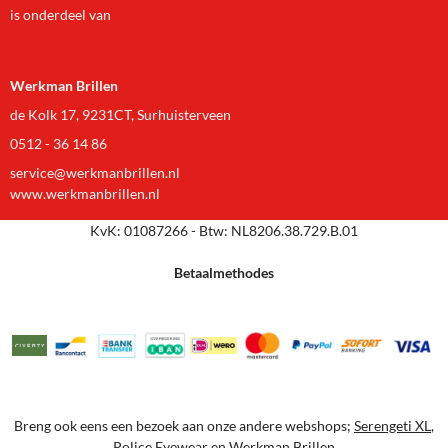
is onderdeel van
Werkman Brillen
de Kolk 17, 9231CT, Surhuisterveen
0512 - 36 14 86
service@werkmanbrillen.nl
www.werkmanbrillen.nl
KvK: 01087266 - Btw: NL8206.38.729.B.01
Betaalmethodes
Breng ook eens een bezoek aan onze andere webshops;
Serengeti XL
,
Police Eyewear
en
Werkman Brillen