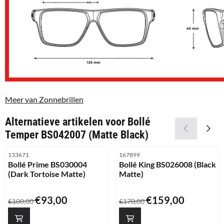
Meer van Zonnebrillen
Alternatieve artikelen voor
Bollé
Temper BS042007 (Matte Black)
Artikelnummer
Artikelnummer
133671
167899
Bollé Prime BS030004
Bollé King BS026008 (Black
(Dark Tortoise Matte)
Matte)
Van 100,00 voor 93,00
Van 170,00 voor 159,00
€93,00
€159,00
€100,00
€170,00