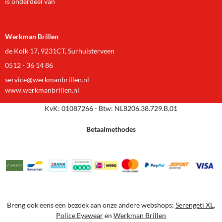
is onderdeel van
Werkman Brillen
de Kolk 17, 9231CT, Surhuisterveen
0512 - 36 14 86
service@werkmanbrillen.nl
www.werkmanbrillen.nl
KvK: 01087266 - Btw: NL8206.38.729.B.01
Betaalmethodes
Breng ook eens een bezoek aan onze andere webshops;
Serengeti XL
,
Police Eyewear
en
Werkman Brillen