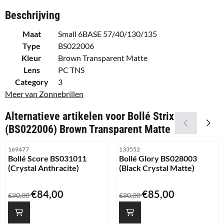
Beschrijving
Maat
Small 6BASE 57/40/130/135
Type
BS022006
Kleur
Brown Transparent Matte
Lens
PC TNS
Category
3
Meer van Zonnebrillen
Alternatieve artikelen voor
Bollé Strix
(BS022006) Brown Transparent Matte
Artikelnummer
Artikelnummer
169477
133552
Bollé Score BS031011
Bollé Glory BS028003
(Crystal Anthracite)
(Black Crystal Matte)
Van 90,00 voor 84,00
Van 90,00 voor 85,00
€84,00
€85,00
€90,00
€90,00