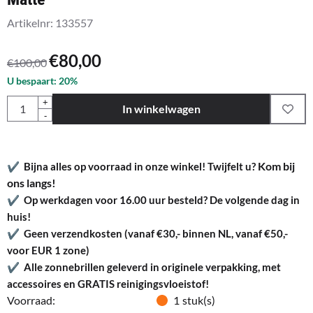
Artikelnr:
133557
€
80,00
€
100,00
U bespaart:
20
%
Aantal
+
In winkelwagen
-
Kom bij
✔
Bijna alles op voorraad in onze winkel! Twijfelt u?
ons langs!
✔
Op werkdagen voor 16.00 uur besteld? De volgende dag in
huis!
✔
Geen verzendkosten (vanaf €30,- binnen NL, vanaf €50,-
voor EUR 1 zone)
✔
Alle zonnebrillen geleverd in originele verpakking, met
accessoires en GRATIS reinigingsvloeistof!
Voorraad:
1
stuk(s)