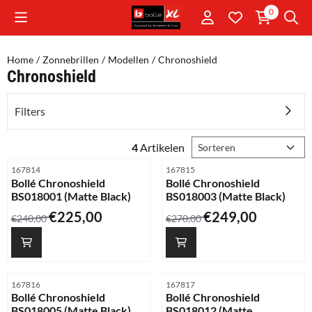
Cookievoorkeuren zijn momenteel gesloten.
0
Home
/
Zonnebrillen
/
Modellen
/
Chronoshield
Chronoshield
Filters
Sorteermethode
4
Artikelen
Artikelnummer
Artikelnummer
167814
167815
Bollé Chronoshield
Bollé Chronoshield
BS018001 (Matte Black)
BS018003 (Matte Black)
Van 240,00 voor 225,00
Van 270,00 voor 249,00
€225,00
€249,00
€240,00
€270,00
Artikelnummer
Artikelnummer
167816
167817
Bollé Chronoshield
Bollé Chronoshield
BS018005 (Matte Black)
BS018012 (Matte